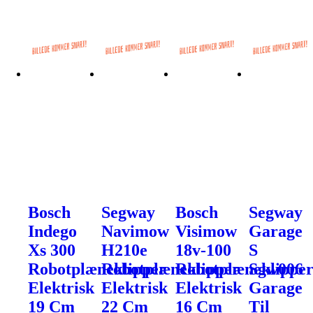
Bosch
Segway
Bosch
Segway
Indego
Navimow
Visimow
Garage
Xs 300
H210e
18v-100
S
Robotplæneklipper
Robotplæneklipper
Robotplæneklippe
Sgw006
Elektrisk
Elektrisk
Elektrisk
Garage
19 Cm
22 Cm
16 Cm
Til