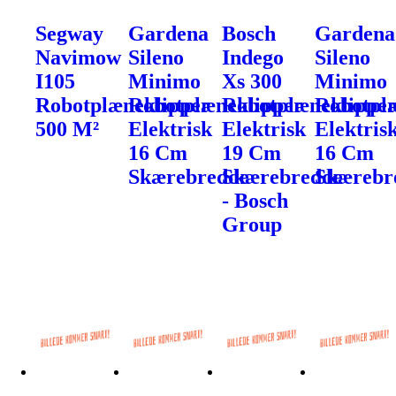
Segway
Gardena
Bosch
Gardena
Navimow
Sileno
Indego
Sileno
I105
Minimo
Xs 300
Minimo
Robotplæneklipper
Robotplæneklipper
Robotplæneklippe
Robotpl
500 M²
Elektrisk
Elektrisk
Elektris
16 Cm
19 Cm
16 Cm
Skærebredde
Skærebredde
Skærebr
- Bosch
Group