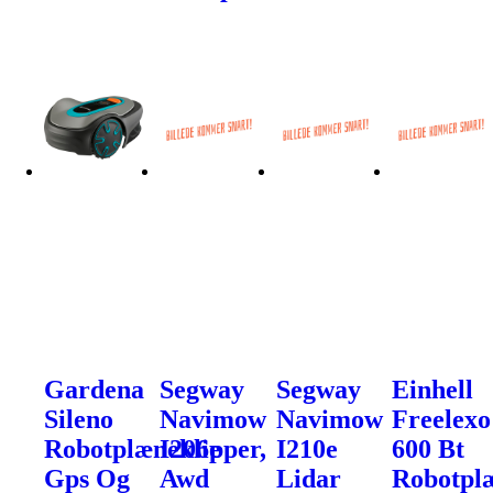
Gardena
Segway
Segway
Einhell
Sileno
Navimow
Navimow
Freelexo
Robotplæneklipper,
I206e
I210e
600 Bt
Gps Og
Awd
Lidar
Robotpl