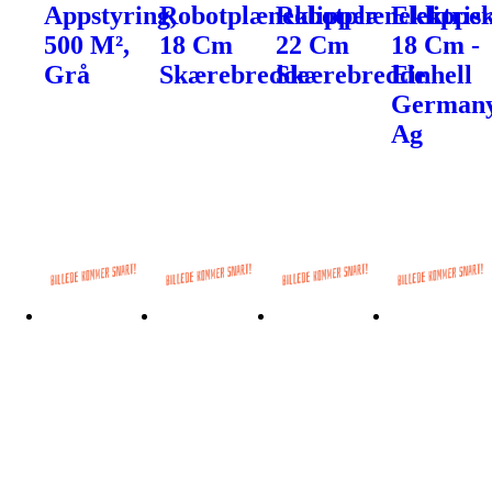
Appstyring,
Robotplæneklipper
Robotplæneklippe
Elektris
500 M²,
18 Cm
22 Cm
18 Cm -
Grå
Skærebredde
Skærebredde
Einhell
German
Ag