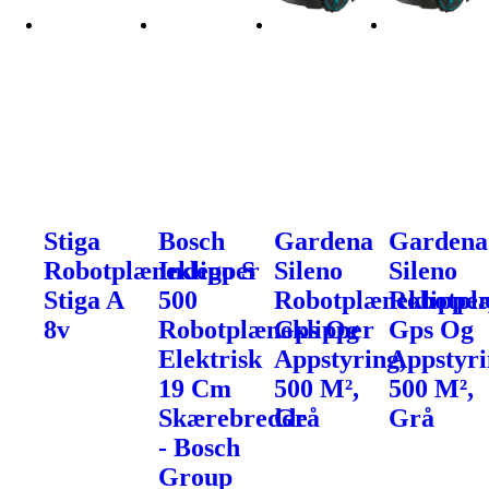
Stiga
Bosch
Gardena
Gardena
Robotplæneklipper
Indego S
Sileno
Sileno
Stiga A
500
Robotplæneklipper
Robotplæ
8v
Robotplæneklipper
Gps Og
Gps Og
Elektrisk
Appstyring,
Appstyri
19 Cm
500 M²,
500 M²,
Skærebredde
Grå
Grå
- Bosch
Group