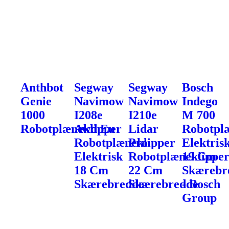
Anthbot
Segway
Segway
Bosch
Genie
Navimow
Navimow
Indego
1000
I208e
I210e
M 700
Robotplæneklipper
Awd Eu
Lidar
Robotpl
Robotplæneklipper
Pro
Elektris
Elektrisk
Robotplæneklippe
19 Cm
18 Cm
22 Cm
Skærebr
Skærebredde
Skærebredde
- Bosch
Group