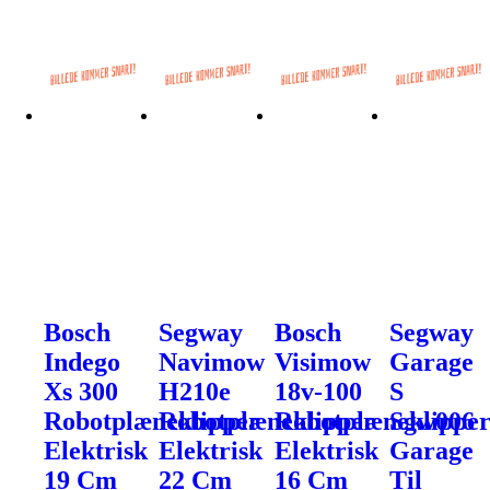
Bosch
Segway
Bosch
Segway
Indego
Navimow
Visimow
Garage
Xs 300
H210e
18v-100
S
Robotplæneklipper
Robotplæneklipper
Robotplæneklippe
Sgw006
Elektrisk
Elektrisk
Elektrisk
Garage
19 Cm
22 Cm
16 Cm
Til