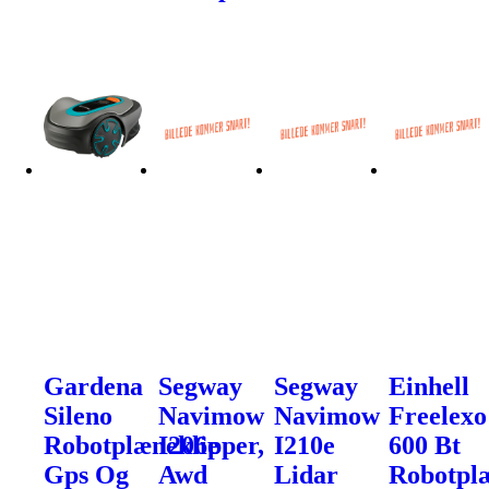
Gardena
Segway
Segway
Einhell
Sileno
Navimow
Navimow
Freelexo
Robotplæneklipper,
I206e
I210e
600 Bt
Gps Og
Awd
Lidar
Robotpl