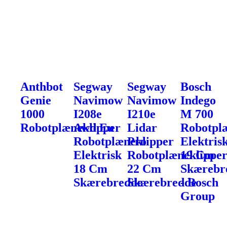
Anthbot
Segway
Segway
Bosch
Genie
Navimow
Navimow
Indego
1000
I208e
I210e
M 700
Robotplæneklipper
Awd Eu
Lidar
Robotpl
Robotplæneklipper
Pro
Elektris
Elektrisk
Robotplæneklippe
19 Cm
18 Cm
22 Cm
Skærebr
Skærebredde
Skærebredde
- Bosch
Group