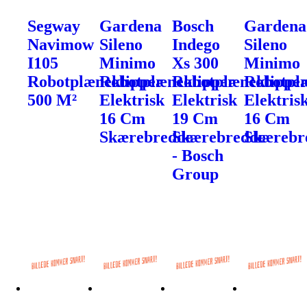
Segway
Gardena
Bosch
Gardena
Navimow
Sileno
Indego
Sileno
I105
Minimo
Xs 300
Minimo
Robotplæneklipper
Robotplæneklipper
Robotplæneklippe
Robotpl
500 M²
Elektrisk
Elektrisk
Elektris
16 Cm
19 Cm
16 Cm
Skærebredde
Skærebredde
Skærebr
- Bosch
Group