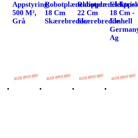
Appstyring,
Robotplæneklipper
Robotplæneklippe
Elektris
500 M²,
18 Cm
22 Cm
18 Cm -
Grå
Skærebredde
Skærebredde
Einhell
German
Ag