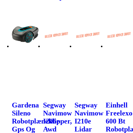
Gardena
Segway
Segway
Einhell
Sileno
Navimow
Navimow
Freelexo
Robotplæneklipper,
I206e
I210e
600 Bt
Gps Og
Awd
Lidar
Robotpl