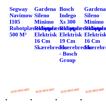
Segway
Gardena
Bosch
Gardena
Navimow
Sileno
Indego
Sileno
I105
Minimo
Xs 300
Minimo
Robotplæneklipper
Robotplæneklipper
Robotplæneklippe
Robotpl
500 M²
Elektrisk
Elektrisk
Elektris
16 Cm
19 Cm
16 Cm
Skærebredde
Skærebredde
Skærebr
- Bosch
Group