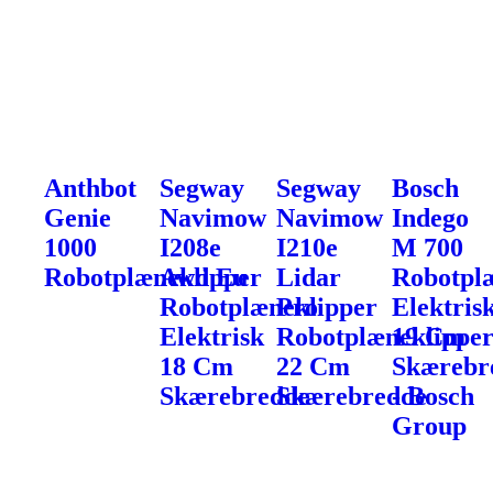
Anthbot
Segway
Segway
Bosch
Genie
Navimow
Navimow
Indego
1000
I208e
I210e
M 700
Robotplæneklipper
Awd Eu
Lidar
Robotpl
Robotplæneklipper
Pro
Elektris
Elektrisk
Robotplæneklippe
19 Cm
18 Cm
22 Cm
Skærebr
Skærebredde
Skærebredde
- Bosch
Group