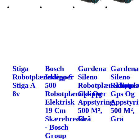
Stiga
Bosch
Gardena
Gardena
Robotplæneklipper
Indego S
Sileno
Sileno
Stiga A
500
Robotplæneklipper
Robotplæ
8v
Robotplæneklipper
Gps Og
Gps Og
Elektrisk
Appstyring,
Appstyri
19 Cm
500 M²,
500 M²,
Skærebredde
Grå
Grå
- Bosch
Group