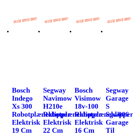
Bosch
Segway
Bosch
Segway
Indego
Navimow
Visimow
Garage
Xs 300
H210e
18v-100
S
Robotplæneklipper
Robotplæneklipper
Robotplæneklippe
Sgw006
Elektrisk
Elektrisk
Elektrisk
Garage
19 Cm
22 Cm
16 Cm
Til