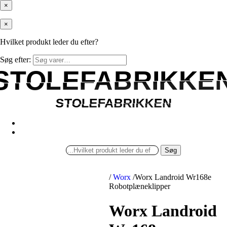
×
×
Hvilket produkt leder du efter?
Søg efter:
STOLEFABRIKKE
STOLEFABRIKKE
STOLEFABRIKKEN
STOLEFABRIKKEN
Søg
/
Worx
/
Worx Landroid Wr168e
Robotplæneklipper
Worx Landroid