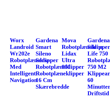
Worx
Gardena
Mova
Gardena
Landroid
Smart
Robotplæneklippe
Sileno
Wr202e
Sileno
Lidax
Life 750
Robotplæneklipper
Sense
Ultra
Robotpl
Med
Robotplæneklipper
800
750 M2
Intelligent
Robotplæneklipper
Klippear
Navigation
16 Cm
60
Skærebredde
Minutter
Driftstid