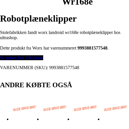
Wr168e
Robotplæneklipper
Stolefabrikken fandt worx landroid wr168e robotplæneklipper hos
ultrashop.
Dette produkt fra Worx har varenummeret
9993881577548
.
Se prisen hos Ultrashop
VARENUMMER (SKU):
9993881577548
ANDRE KØBTE OGSÅ